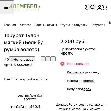
Т
Главная
Каталог
Столы и стулья
Стулья и табуреты
Табуреты
Табурет Тулон
2 200 руб.
мягкий (Белый/
румба золото)
Цена указана с учётом
НДС 5%
0
Нет отзывов
Нет в наличии
Арт.
ЦБ-00029913
Рассчитать доставку
Цвет:
Белый/румба золото
Нашли дешевле?
Хочу в подарок
Белый/румба
золото
Цена действительна только для
тон1/Атина160/1
интернет-магазина и может