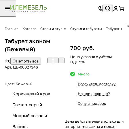
Т
Главная
Каталог
Столы и стулья
Стулья и табуреты
Табуреты
Табурет эконом
700 руб.
(Бежевый)
Цена указана с учётом
0
Нет отзывов
НДС 5%
Арт.
ЦБ-00027346
Много
Цвет:
Бежевый
Рассчитать доставку
Коричневый крок
Нашли дешевле?
Хочу в подарок
Светло-серый
Мокрый асфальт
Цена действительна только для
Ваниль
интернет-магазина и может