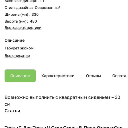
Базовая единица
:
шт
Стиль дизайна
:
Современный
Ширина (мм)
:
330
Высота (мм)
:
480
Все характеристики
Описание
Табурет эконом
Все описание
Описание
Характеристики
Отзывы
Оплата
Возможно выполнить с квадратным сиденьем – 30
см
Статьи
Трени
С
Вак
Трени
М
Откр
Откры
В
Пере
Открыт
Скл