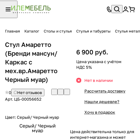
Главная
Каталог
Столы и стулья
Стулья и табуреты
Стулья мета
Стул Амаретто
6 900 руб.
(Бренди мансун/
Каркас с
Цена указана с учётом
НДС 5%
мех.вр.Амаретто
Черный муар)
Нет в наличии
Рассчитать доставку
0
Нет отзывов
Арт.
ЦБ-00056652
Нашли дешевле?
Хочу в подарок
Цвет:
Серый/ Черный муар
Серый/ Черный
муар
Цена действительна только для
интернет-магазина и может