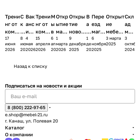
Трени
С
Вак
Трени
М
Откр
Откры
В
Пере
Открыт
Скл
нг от
к
анс
нг от
ы
ытие
тие
а
езд
ие
ад
комп
и
ия в
комп
в
мага
новог
к
магаз
мебель
меб
17
8
4
15
6
1
9
1
6
3 марта
3
ании
д
Чеб
ании
М
зина
о
а
ина в
ного
ели
июня
июня
мая
апреля
апреля
марта
декабря
декабря
ноября
2025
октябр
Мело
к
окс
Мело
А
в
магаз
н
г.
салона
пер
2026
2026
2026
2026
2026
2026
2025
2025
2025
2024
дия
и
ара
дия
Х
Алат
ина в
с
Чебо
в
еех
Сна
-1
х
Сна
ыре
с.
и
ксар
Чебокс
ал
Назад к списку
2
Яльчи
и
ы
арах
%
ки
Подписаться
на новости и акции
8 (800) 222-97-65
e.shop@mebel-21.ru
г. Канаш, ул. Полевая 20
Каталог
О компании