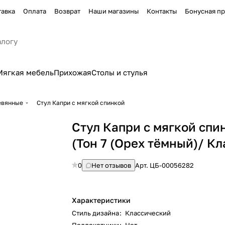
тавка
Оплата
Возврат
Наши магазины
Контакты
Бонусная п
Мягкая мебель
Прихожая
Столы и стулья
евянные
Стул Капри с мягкой спинкой
Стул Капри с мягкой спи
(Тон 7 (Орех тёмный)/ Кл
0
Нет отзывов
Арт.
ЦБ-00056282
Характеристики
Стиль дизайна
:
Классический