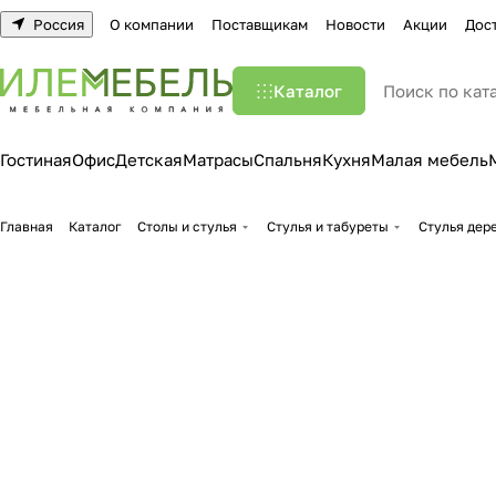
Россия
О компании
Поставщикам
Новости
Акции
Дос
Каталог
Гостиная
Офис
Детская
Матрасы
Спальня
Кухня
Малая мебель
Главная
Каталог
Столы и стулья
Стулья и табуреты
Стулья дер