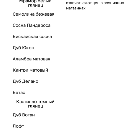
Мрамор белый
отличаться от цен в розничных
глянец
магазинах
Семолина бежевая
Сосна Пандероса
Бискайская сосна
Дуб Юкон
Аламбра матовая
Кантри матовый
Дуб Делано
Бетао
Кастилло темный
глянец
Дуб Вотан
Лофт