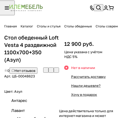
Главная
Каталог
Столы и стулья
Столы обеденные
Столы совре
Стол обеденный Loft
12 900 руб.
Vesta 4 раздвижной
1100х700+350
Цена указана с учётом
НДС 5%
(Азул)
Нет в наличии
0
Нет отзывов
Арт.
ЦБ-00048623
Рассчитать доставку
Нашли дешевле?
Цвет:
Азул
Хочу в подарок
Антарес
Лавант
Цена действительна только для
интернет-магазина и может