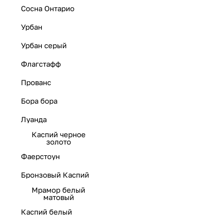
Сосна Онтарио
Урбан
Урбан серый
Флагстафф
Прованс
Бора бора
Луанда
Каспий черное
золото
Фаерстоун
Бронзовый Каспий
Мрамор белый
матовый
Каспий белый