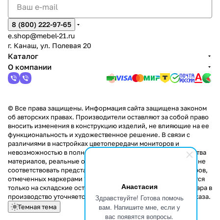
8 (800) 222-97-65
e.shop@mebel-21.ru
г. Канаш, ул. Полевая 20
Каталог
О компании
© Все права защищены. Информация сайта защищена законом
об авторских правах. Производители оставляют за собой право
вносить изменения в конструкцию изделий, не влияющие на ее
функциональность и художественное решение. В связи с
различиями в настройках цветопередачи мониторов и
невозможностью в полной мере передать некоторые свойства
материалов, реальные оттенки и текстуры продукции могут не
соответствовать представленным на сайте. Стоимость товаров,
отмеченных маркерами "Скидка!" и "Акция!" распространяется
Анастасия
только на складские остатки. Стоимость заказа данного товара в
производство уточняется у менеджера при оформлении заказа.
Здравствуйте! Готова помочь
вам. Напишите мне, если у
Темная тема
вас появятся вопросы.