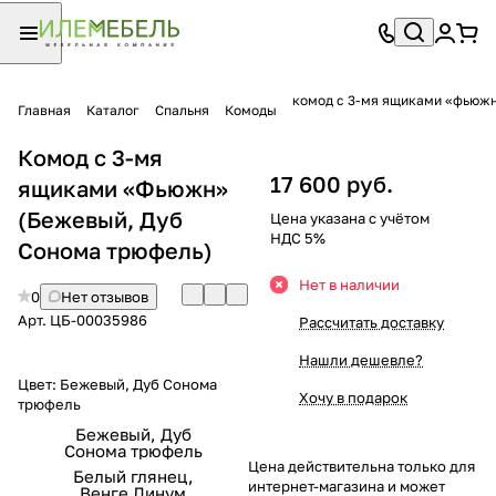
комод с 3-мя ящиками «фьюж
Главная
Каталог
Спальня
Комоды
Комод с 3-мя
17 600 руб.
ящиками «Фьюжн»
(Бежевый, Дуб
Цена указана с учётом
НДС 5%
Сонома трюфель)
Нет в наличии
0
Нет отзывов
Арт.
ЦБ-00035986
Рассчитать доставку
Нашли дешевле?
Цвет:
Бежевый, Дуб Сонома
Хочу в подарок
трюфель
Бежевый, Дуб
Сонома трюфель
Цена действительна только для
Белый глянец,
интернет-магазина и может
Венге Линум