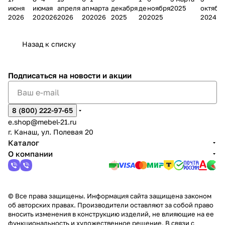
ании
д
Чеб
ании
М
зина
о
а
ина в
ного
ели
июня
июня
мая
апреля
апреля
марта
декабря
декабря
ноября
2025
октябр
Мело
к
окс
Мело
А
в
магаз
н
г.
салона
пер
2026
2026
2026
2026
2026
2026
2025
2025
2025
2024
дия
и
ара
дия
Х
Алат
ина в
с
Чебо
в
еех
Сна
-1
х
Сна
ыре
с.
и
ксар
Чебокс
ал
Назад к списку
2
Яльчи
и
ы
арах
%
ки
Подписаться
на новости и акции
8 (800) 222-97-65
e.shop@mebel-21.ru
г. Канаш, ул. Полевая 20
Каталог
О компании
© Все права защищены. Информация сайта защищена законом
об авторских правах. Производители оставляют за собой право
вносить изменения в конструкцию изделий, не влияющие на ее
функциональность и художественное решение. В связи с