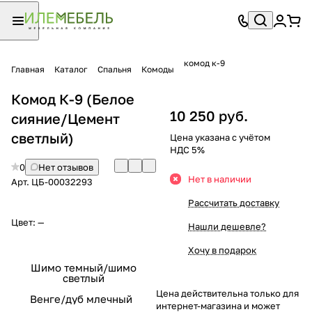
комод к-9
Главная
Каталог
Спальня
Комоды
Комод К-9 (Белое
10 250 руб.
сияние/Цемент
светлый)
Цена указана с учётом
НДС 5%
0
Нет отзывов
Нет в наличии
Арт.
ЦБ-00032293
Рассчитать доставку
Цвет:
—
Нашли дешевле?
Хочу в подарок
Шимо темный/шимо
светлый
Цена действительна только для
Венге/дуб млечный
интернет-магазина и может