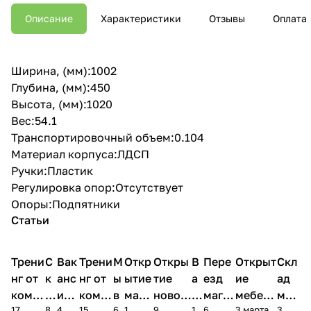
Описание
Характеристики
Отзывы
Оплата
Ширина, (мм):1002
Глубина, (мм):450
Высота, (мм):1020
Вес:54.1
Транспортировочный объем:0.104
Материал корпуса:ЛДСП
Ручки:Пластик
Регулировка опор:Отсутствует
Опоры:Подпятники
Статьи
Трени
С
Вак
Трени
М
Откр
Откры
В
Пере
Открыт
Скл
нг от
к
анс
нг от
ы
ытие
тие
а
езд
ие
ад
комп
и
ия в
комп
в
мага
новог
к
магаз
мебель
меб
17
8
4
15
6
1
9
1
6
3 марта
3