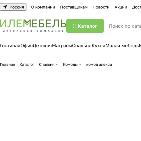
Россия
О компании
Поставщикам
Новости
Акции
Дос
Каталог
Гостиная
Офис
Детская
Матрасы
Спальня
Кухня
Малая мебель
Главная
Каталог
Спальня
Комоды
комод алекса