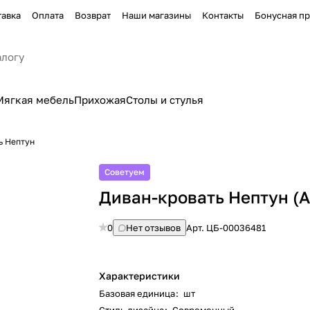
тавка
Оплата
Возврат
Наши магазины
Контакты
Бонусная п
Мягкая мебель
Прихожая
Столы и стулья
ь Нептун
Советуем
Диван-кровать Нептун (А
0
Нет отзывов
Арт.
ЦБ-00036481
Характеристики
Базовая единица
:
шт