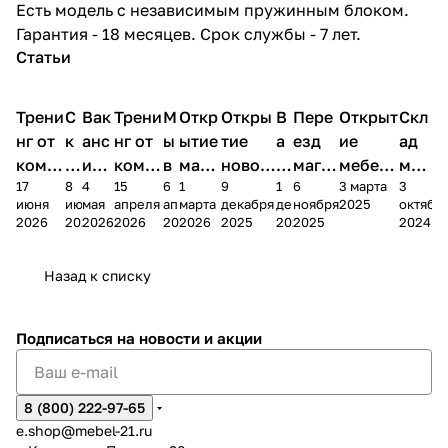
Есть модель с независимым пружинным блоком.
Гарантия - 18 месяцев. Срок службы - 7 лет.
Статьи
Трени
С
Вак
Трени
М
Откр
Откры
В
Пере
Открыт
Скл
нг от
к
анс
нг от
ы
ытие
тие
а
езд
ие
ад
комп
и
ия в
комп
в
мага
новог
к
магаз
мебель
меб
17
8
4
15
6
1
9
1
6
3 марта
3
ании
д
Чеб
ании
М
зина
о
а
ина в
ного
ели
июня
июня
мая
апреля
апреля
марта
декабря
декабря
ноября
2025
октябр
Мело
к
окс
Мело
А
в
магаз
н
г.
салона
пер
2026
2026
2026
2026
2026
2026
2025
2025
2025
2024
дия
и
ара
дия
Х
Алат
ина в
с
Чебо
в
еех
Сна
-1
х
Сна
ыре
с.
и
ксар
Чебокс
ал
Назад к списку
2
Яльчи
и
ы
арах
%
ки
Подписаться
на новости и акции
8 (800) 222-97-65
e.shop@mebel-21.ru