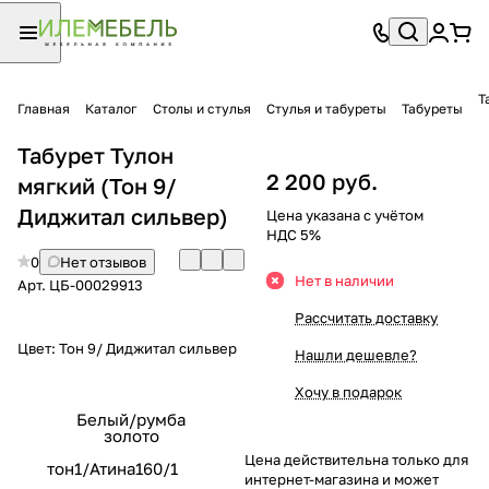
Т
Главная
Каталог
Столы и стулья
Стулья и табуреты
Табуреты
Табурет Тулон
2 200 руб.
мягкий (Тон 9/
Диджитал сильвер)
Цена указана с учётом
НДС 5%
0
Нет отзывов
Нет в наличии
Арт.
ЦБ-00029913
Рассчитать доставку
Цвет:
Тон 9/ Диджитал сильвер
Нашли дешевле?
Хочу в подарок
Белый/румба
золото
Цена действительна только для
тон1/Атина160/1
интернет-магазина и может