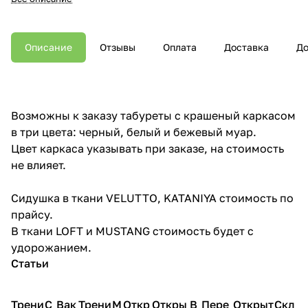
Описание
Отзывы
Оплата
Доставка
До
Возможны к заказу табуреты с крашеный каркасом
в три цвета: черный, белый и бежевый муар.
Цвет каркаса указывать при заказе, на стоимость
не влияет.
Сидушка в ткани VELUTTO, KATANIYA стоимость по
прайсу.
В ткани LOFT и MUSTANG стоимость будет с
удорожанием.
Статьи
Трени
С
Вак
Трени
М
Откр
Откры
В
Пере
Открыт
Скл