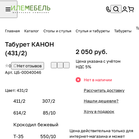
Т
Главная
Каталог
Столы и стулья
Стулья и табуреты
Табуреты
Табурет КАНОН
2 050 руб.
(431/2)
Цена указана с учётом
0
Нет отзывов
НДС 5%
Арт.
ЦБ-00040046
Нет в наличии
Цвет:
431/2
Рассчитать доставку
411/2
307/2
Нашли дешевле?
Хочу в подарок
614/2
85/10
Крокодил бежевый
Цена действительна только для
Т-35
550/10
интернет-магазина и может