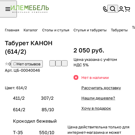
Т
Главная
Каталог
Столы и стулья
Стулья и табуреты
Табуреты
Табурет КАНОН
2 050 руб.
(614/2)
Цена указана с учётом
0
Нет отзывов
НДС 5%
Арт.
ЦБ-00040046
Нет в наличии
Цвет:
614/2
Рассчитать доставку
411/2
307/2
Нашли дешевле?
Хочу в подарок
614/2
85/10
Крокодил бежевый
Цена действительна только для
Т-35
550/10
интернет-магазина и может