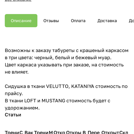
Описание
Отзывы
Оплата
Доставка
До
Возможны к заказу табуреты с крашеный каркасом
в три цвета: черный, белый и бежевый муар.
Цвет каркаса указывать при заказе, на стоимость
не влияет.
Сидушка в ткани VELUTTO, KATANIYA стоимость по
прайсу.
В ткани LOFT и MUSTANG стоимость будет с
удорожанием.
Статьи
Трени
С
Вак
Трени
М
Откр
Откры
В
Пере
Открыт
Скл