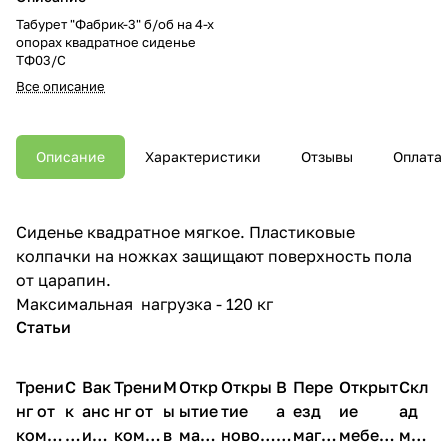
Табурет "Фабрик-3" б/об на 4-х
опорах квадратное сиденье
ТФ03/С
Все описание
Описание
Характеристики
Отзывы
Оплата
Сиденье квадратное мягкое. Пластиковые
колпачки на ножках защищают поверхность пола
от царапин.
Максимальная нагрузка - 120 кг
Статьи
Трени
С
Вак
Трени
М
Откр
Откры
В
Пере
Открыт
Скл
нг от
к
анс
нг от
ы
ытие
тие
а
езд
ие
ад
комп
и
ия в
комп
в
мага
новог
к
магаз
мебель
меб