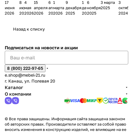
17
8
4
15
6
1
9
1
6
3 марта
3
ании
д
Чеб
ании
М
зина
о
а
ина в
ного
ели
июня
июня
мая
апреля
апреля
марта
декабря
декабря
ноября
2025
октябр
Мело
к
окс
Мело
А
в
магаз
н
г.
салона
пер
2026
2026
2026
2026
2026
2026
2025
2025
2025
2024
дия
и
ара
дия
Х
Алат
ина в
с
Чебо
в
еех
Сна
-1
х
Сна
ыре
с.
и
ксар
Чебокс
ал
Назад к списку
2
Яльчи
и
ы
арах
%
ки
Подписаться
на новости и акции
8 (800) 222-97-65
e.shop@mebel-21.ru
г. Канаш, ул. Полевая 20
Каталог
О компании
© Все права защищены. Информация сайта защищена законом
об авторских правах. Производители оставляют за собой право
вносить изменения в конструкцию изделий, не влияющие на ее