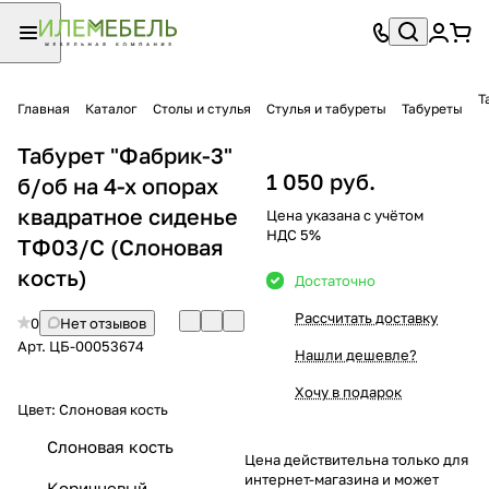
Т
Главная
Каталог
Столы и стулья
Стулья и табуреты
Табуреты
Табурет "Фабрик-3"
1 050 руб.
б/об на 4-х опорах
квадратное сиденье
Цена указана с учётом
НДС 5%
ТФ03/С (Слоновая
кость)
Достаточно
Рассчитать доставку
0
Нет отзывов
Арт.
ЦБ-00053674
Нашли дешевле?
Хочу в подарок
Цвет:
Слоновая кость
Слоновая кость
Цена действительна только для
интернет-магазина и может
Коричневый