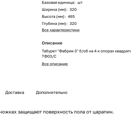
Базовая единица
:
шт
Ширина (мм)
:
320
Высота (мм)
:
465
Глубина (мм)
:
320
Все характеристики
Описание
Табурет "Фабрик-3" б/об на 4-х опорах квадра
ТФ03/С
Все описание
Доставка
Дополнительно
 ножках защищают поверхность пола от царапин.