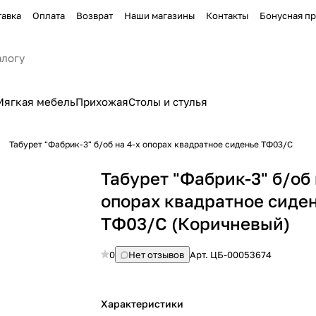
тавка
Оплата
Возврат
Наши магазины
Контакты
Бонусная п
Мягкая мебель
Прихожая
Столы и стулья
Табурет "Фабрик-3" б/об на 4-х опорах квадратное сиденье ТФ03/С
Табурет "Фабрик-3" б/об 
опорах квадратное сиде
ТФ03/С (Коричневый)
0
Нет отзывов
Арт.
ЦБ-00053674
Характеристики