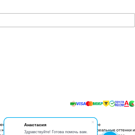
Анастасия
менения в конструкцию изделий, не влияющие на ее
 мере передать некоторые свойства материалов, реальные оттенки и
Здравствуйте! Готова помочь вам.