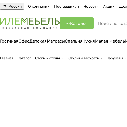
Россия
О компании
Поставщикам
Новости
Акции
Дос
Каталог
Гостиная
Офис
Детская
Матрасы
Спальня
Кухня
Малая мебель
Главная
Каталог
Столы и стулья
Стулья и табуреты
Табуреты