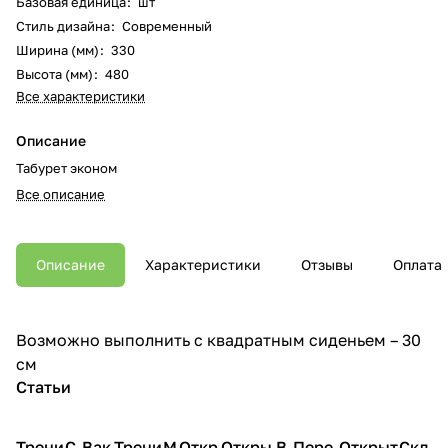
Базовая единица
:
шт
Стиль дизайна
:
Современный
Ширина (мм)
:
330
Высота (мм)
:
480
Все характеристики
Описание
Табурет эконом
Все описание
Описание
Характеристики
Отзывы
Оплата
Возможно выполнить с квадратным сиденьем – 30
см
Статьи
Трени
С
Вак
Трени
М
Откр
Откры
В
Пере
Открыт
Скл