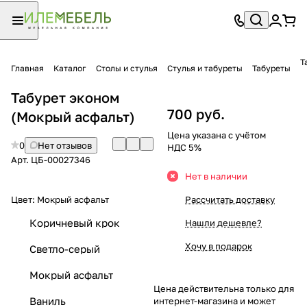
Т
Главная
Каталог
Столы и стулья
Стулья и табуреты
Табуреты
Табурет эконом
700 руб.
(Мокрый асфальт)
Цена указана с учётом
0
Нет отзывов
НДС 5%
Арт.
ЦБ-00027346
Нет в наличии
Цвет:
Мокрый асфальт
Рассчитать доставку
Коричневый крок
Нашли дешевле?
Хочу в подарок
Светло-серый
Мокрый асфальт
Цена действительна только для
Ваниль
интернет-магазина и может