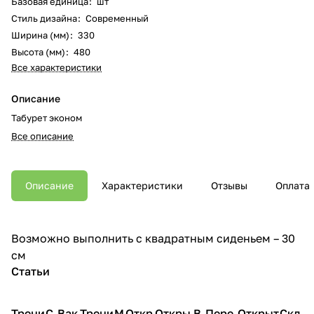
Базовая единица
:
шт
Стиль дизайна
:
Современный
Ширина (мм)
:
330
Высота (мм)
:
480
Все характеристики
Описание
Табурет эконом
Все описание
Описание
Характеристики
Отзывы
Оплата
Возможно выполнить с квадратным сиденьем – 30
см
Статьи
Трени
С
Вак
Трени
М
Откр
Откры
В
Пере
Открыт
Скл