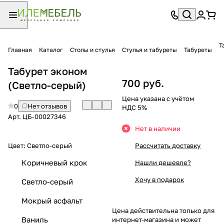
Т
Главная
Каталог
Столы и стулья
Стулья и табуреты
Табуреты
Табурет эконом
700 руб.
(Светло-серый)
Цена указана с учётом
0
Нет отзывов
НДС 5%
Арт.
ЦБ-00027346
Нет в наличии
Цвет:
Светло-серый
Рассчитать доставку
Коричневый крок
Нашли дешевле?
Хочу в подарок
Светло-серый
Мокрый асфальт
Цена действительна только для
Ваниль
интернет-магазина и может