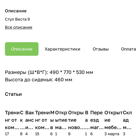
Описание
Стул Веста 9
Все описание
Описание
Характеристики
Отзывы
Оплата
Размеры (Ш*В*Г): 490 * 770 * 530 мм
Высота до сиденья: 460 мм
Статьи
Трени
С
Вак
Трени
М
Откр
Откры
В
Пере
Открыт
Скл
нг от
к
анс
нг от
ы
ытие
тие
а
езд
ие
ад
комп
и
ия в
комп
в
мага
новог
к
магаз
мебель
меб
17
8
4
15
6
1
9
1
6
3 марта
3
ании
д
Чеб
ании
М
зина
о
а
ина в
ного
ели