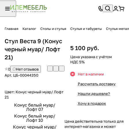
Главная
Каталог
Столы и стулья
Стулья и табуреты
Стулья мета
Стул Веста 9 (Конус
5 100 руб.
черный муар/ Лофт
21)
Цена указана с учётом
НДС 5%
0
Нет отзывов
Нет в наличии
Арт.
ЦБ-00044350
Рассчитать доставку
Цвет:
Конус черный муар/ Лофт
Нашли дешевле?
21
Хочу в подарок
Конус белый муар/
Лофт 07
Конус белый муар/
Лофт 10
Цена действительна только для
Конус черный муар/
интернет-магазина и может