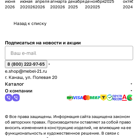
июня
июня
мая
апреля
апреля
марта
декабря
декабря
ноября
2025
октябр
Мело
к
окс
Мело
А
в
магаз
н
г.
салона
пер
2026
2026
2026
2026
2026
2026
2025
2025
2025
2024
дия
и
ара
дия
Х
Алат
ина в
с
Чебо
в
еех
Сна
-1
х
Сна
ыре
с.
и
ксар
Чебокс
ал
Назад к списку
2
Яльчи
и
ы
арах
%
ки
Подписаться
на новости и акции
8 (800) 222-97-65
e.shop@mebel-21.ru
г. Канаш, ул. Полевая 20
Каталог
О компании
© Все права защищены. Информация сайта защищена законом
об авторских правах. Производители оставляют за собой право
вносить изменения в конструкцию изделий, не влияющие на ее
функциональность и художественное решение. В связи с