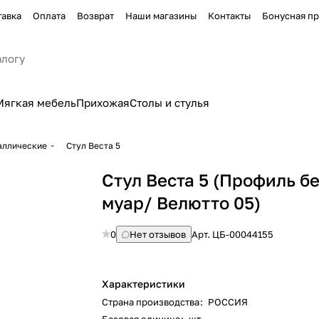
тавка
Оплата
Возврат
Наши магазины
Контакты
Бонусная п
Мягкая мебель
Прихожая
Столы и стулья
аллические
Стул Веста 5
Стул Веста 5 (Профиль б
муар/ Велютто 05)
0
Нет отзывов
Арт.
ЦБ-00044155
Характеристики
Страна производства
:
РОССИЯ