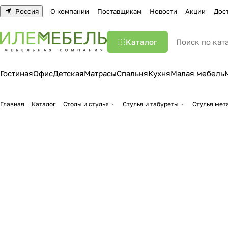
Россия
О компании
Поставщикам
Новости
Акции
Дос
Каталог
Гостиная
Офис
Детская
Матрасы
Спальня
Кухня
Малая мебель
Главная
Каталог
Столы и стулья
Стулья и табуреты
Стулья мет