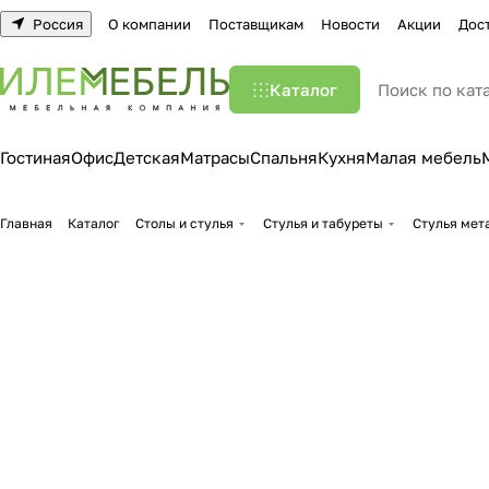
Россия
О компании
Поставщикам
Новости
Акции
Дос
Каталог
Гостиная
Офис
Детская
Матрасы
Спальня
Кухня
Малая мебель
Главная
Каталог
Столы и стулья
Стулья и табуреты
Стулья мет