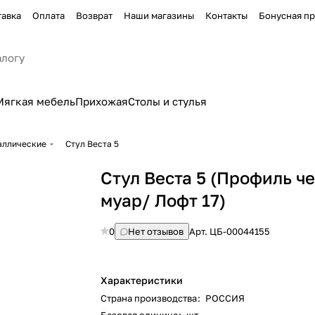
тавка
Оплата
Возврат
Наши магазины
Контакты
Бонусная п
Мягкая мебель
Прихожая
Столы и стулья
аллические
Стул Веста 5
Стул Веста 5 (Профиль ч
муар/ Лофт 17)
0
Нет отзывов
Арт.
ЦБ-00044155
Характеристики
Страна производства
:
РОССИЯ