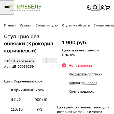
Главная
Каталог
Столы и стулья
Стулья и табуреты
Стулья мета
Стул Трио без
1 900 руб.
обвязки (Крокодил
коричневый)
Цена указана с учётом
НДС 5%
0
Нет отзывов
Нет в наличии
Арт.
ЦБ-00036259
Рассчитать доставку
Цвет:
Коричневый крок
Нашли дешевле?
Коричневый крок
Хочу в подарок
411/2
900/10
Цена действительна только для
116/10
Y-3
интернет-магазина и может