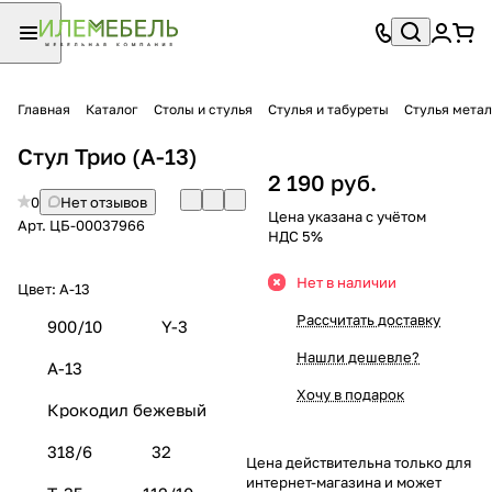
Главная
Каталог
Столы и стулья
Стулья и табуреты
Стулья мета
Стул Трио (А-13)
2 190 руб.
0
Нет отзывов
Цена указана с учётом
Арт.
ЦБ-00037966
НДС 5%
Нет в наличии
Цвет:
А-13
Рассчитать доставку
900/10
Y-3
Нашли дешевле?
А-13
Хочу в подарок
Крокодил бежевый
318/6
32
Цена действительна только для
интернет-магазина и может