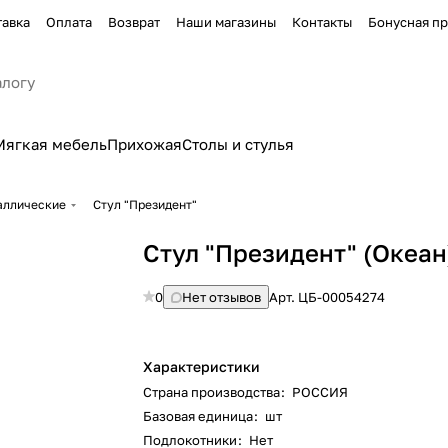
тавка
Оплата
Возврат
Наши магазины
Контакты
Бонусная п
Мягкая мебель
Прихожая
Столы и стулья
аллические
Стул "Президент"
Стул "Президент" (Океан
0
Нет отзывов
Арт.
ЦБ-00054274
Характеристики
Страна производства
:
РОССИЯ
Базовая единица
:
шт
Подлокотники
:
Нет