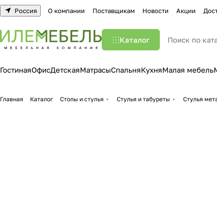
Россия
О компании
Поставщикам
Новости
Акции
Дос
Каталог
Гостиная
Офис
Детская
Матрасы
Спальня
Кухня
Малая мебель
Главная
Каталог
Столы и стулья
Стулья и табуреты
Стулья мет