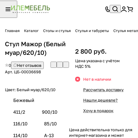
Главная
Каталог
Столы и стулья
Стулья и табуреты
Стулья мета
Стул Мажор (Белый
2 800 руб.
муар/620/10)
Цена указана с учётом
0
Нет отзывов
НДС 5%
Арт.
ЦБ-00036698
Нет в наличии
Цвет:
Белый муар/620/10
Рассчитать доставку
Бежевый
Нашли дешевле?
Хочу в подарок
411/2
900/10
116/10
85/10
Цена действительна только для
114/10
А-13
интернет-магазина и может