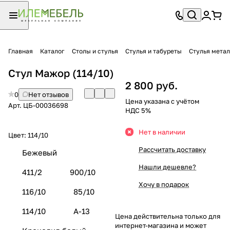
Главная
Каталог
Столы и стулья
Стулья и табуреты
Стулья мета
Стул Мажор (114/10)
2 800 руб.
0
Нет отзывов
Цена указана с учётом
Арт.
ЦБ-00036698
НДС 5%
Нет в наличии
Цвет:
114/10
Рассчитать доставку
Бежевый
Нашли дешевле?
411/2
900/10
Хочу в подарок
116/10
85/10
114/10
А-13
Цена действительна только для
интернет-магазина и может