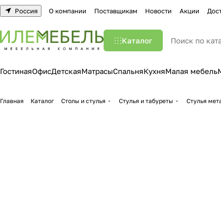
Россия
О компании
Поставщикам
Новости
Акции
Дос
Каталог
Гостиная
Офис
Детская
Матрасы
Спальня
Кухня
Малая мебель
Главная
Каталог
Столы и стулья
Стулья и табуреты
Стулья мет