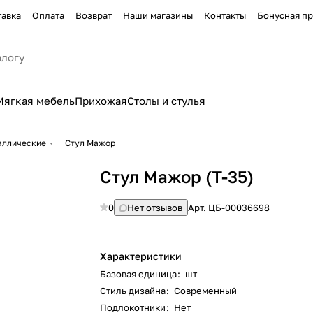
тавка
Оплата
Возврат
Наши магазины
Контакты
Бонусная п
Мягкая мебель
Прихожая
Столы и стулья
аллические
Стул Мажор
Стул Мажор (Т-35)
0
Нет отзывов
Арт.
ЦБ-00036698
Характеристики
Базовая единица
:
шт
Стиль дизайна
:
Современный
Подлокотники
:
Нет