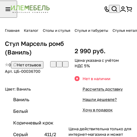
Главная
Каталог
Столы и стулья
Стулья и табуреты
Стулья мета
Стул Марсель ромб
2 990 руб.
(Ваниль)
Цена указана с учётом
0
Нет отзывов
НДС 5%
Арт.
ЦБ-00036700
Нет в наличии
Цвет:
Ваниль
Рассчитать доставку
Ваниль
Нашли дешевле?
Хочу в подарок
Белый
Коричневый крок
Цена действительна только для
Серый
411/2
интернет-магазина и может