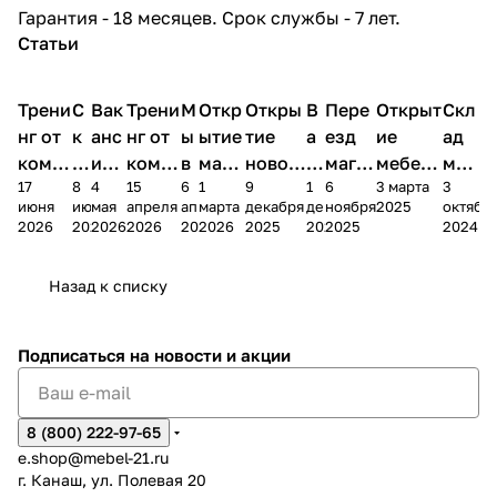
Гарантия - 18 месяцев. Срок службы - 7 лет.
Статьи
Трени
С
Вак
Трени
М
Откр
Откры
В
Пере
Открыт
Скл
нг от
к
анс
нг от
ы
ытие
тие
а
езд
ие
ад
комп
и
ия в
комп
в
мага
новог
к
магаз
мебель
меб
17
8
4
15
6
1
9
1
6
3 марта
3
ании
д
Чеб
ании
М
зина
о
а
ина в
ного
ели
июня
июня
мая
апреля
апреля
марта
декабря
декабря
ноября
2025
октябр
Мело
к
окс
Мело
А
в
магаз
н
г.
салона
пер
2026
2026
2026
2026
2026
2026
2025
2025
2025
2024
дия
и
ара
дия
Х
Алат
ина в
с
Чебо
в
еех
Сна
-1
х
Сна
ыре
с.
и
ксар
Чебокс
ал
Назад к списку
2
Яльчи
и
ы
арах
%
ки
Подписаться
на новости и акции
8 (800) 222-97-65
e.shop@mebel-21.ru
г. Канаш, ул. Полевая 20