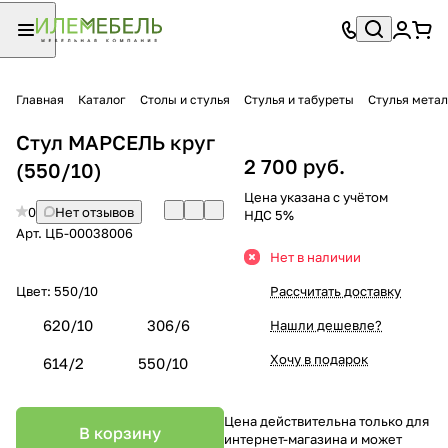
Главная
Каталог
Столы и стулья
Стулья и табуреты
Стулья мета
Стул МАРСЕЛЬ круг
2 700 руб.
(550/10)
Цена указана с учётом
0
Нет отзывов
НДС 5%
Арт.
ЦБ-00038006
Нет в наличии
Цвет:
550/10
Рассчитать доставку
620/10
306/6
Нашли дешевле?
Хочу в подарок
614/2
550/10
Цена действительна только для
В корзину
интернет-магазина и может