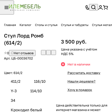
Главная
Каталог
Столы и стулья
Стулья и табуреты
Стулья мета
Стул Лорд Ромб
3 500 руб.
(614/2)
Цена указана с учётом
0
Нет отзывов
НДС 5%
Арт.
ЦБ-00036702
Нет в наличии
Цвет:
614/2
Рассчитать доставку
411/2
116/10
Нашли дешевле?
Хочу в подарок
Y-3
114/10
34
Цена действительна только для
Крокодил белый
интернет-магазина и может