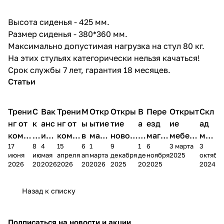
Высота сиденья - 425 мм.
Размер сиденья - 380*360 мм.
Максимально допустимая нагрузка на стул 80 кг.
На этих стульях категорически нельзя качаться!
Срок службы 7 лет, гарантия 18 месяцев.
Статьи
Трени
С
Вак
Трени
М
Откр
Откры
В
Пере
Открыт
Скл
нг от
к
анс
нг от
ы
ытие
тие
а
езд
ие
ад
комп
и
ия в
комп
в
мага
новог
к
магаз
мебель
меб
17
8
4
15
6
1
9
1
6
3 марта
3
ании
д
Чеб
ании
М
зина
о
а
ина в
ного
ели
июня
июня
мая
апреля
апреля
марта
декабря
декабря
ноября
2025
октябр
Мело
к
окс
Мело
А
в
магаз
н
г.
салона
пер
2026
2026
2026
2026
2026
2026
2025
2025
2025
2024
дия
и
ара
дия
Х
Алат
ина в
с
Чебо
в
еех
Сна
-1
х
Сна
ыре
с.
и
ксар
Чебокс
ал
Назад к списку
2
Яльчи
и
ы
арах
%
ки
Подписаться
на новости и акции