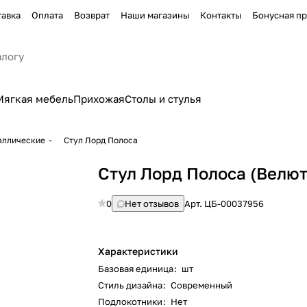
тавка
Оплата
Возврат
Наши магазины
Контакты
Бонусная п
Мягкая мебель
Прихожая
Столы и стулья
аллические
Стул Лорд Полоса
Стул Лорд Полоса (Велют
0
Нет отзывов
Арт.
ЦБ-00037956
Характеристики
Базовая единица
:
шт
Стиль дизайна
:
Современный
Подлокотники
:
Нет