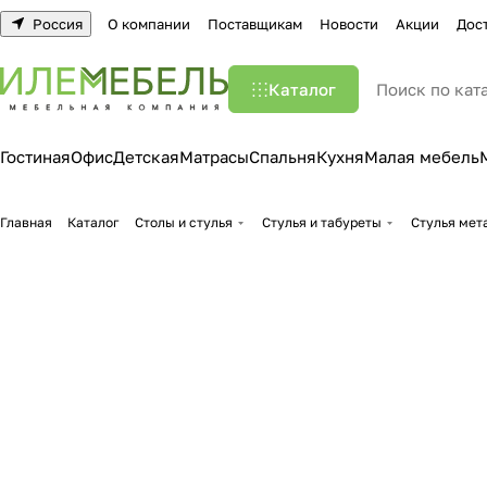
Россия
О компании
Поставщикам
Новости
Акции
Дос
Каталог
Гостиная
Офис
Детская
Матрасы
Спальня
Кухня
Малая мебель
Главная
Каталог
Столы и стулья
Стулья и табуреты
Стулья мет