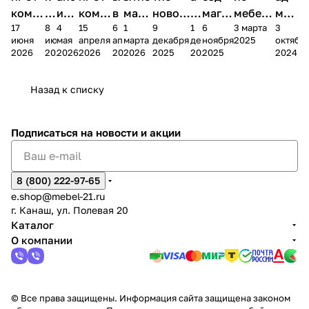
комп
и
ия в
комп
в
мага
новог
к
магаз
мебель
меб
17
8
4
15
6
1
9
1
6
3 марта
3
ании
д
Чеб
ании
М
зина
о
а
ина в
ного
ели
июня
июня
мая
апреля
апреля
марта
декабря
декабря
ноября
2025
октябр
Мело
к
окс
Мело
А
в
магаз
н
г.
салона
пер
2026
2026
2026
2026
2026
2026
2025
2025
2025
2024
дия
и
ара
дия
Х
Алат
ина в
с
Чебо
в
еех
Сна
-1
х
Сна
ыре
с.
и
ксар
Чебокс
ал
Назад к списку
2
Яльчи
и
ы
арах
%
ки
Подписаться
на новости и акции
8 (800) 222-97-65
e.shop@mebel-21.ru
г. Канаш, ул. Полевая 20
Каталог
О компании
© Все права защищены. Информация сайта защищена законом