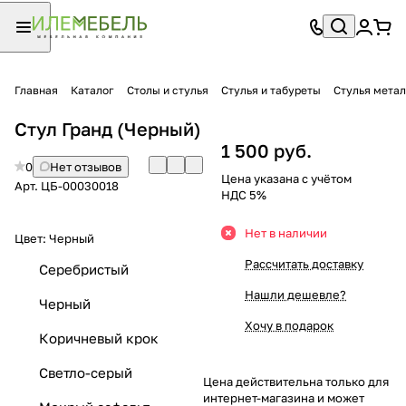
Главная
Каталог
Столы и стулья
Стулья и табуреты
Стулья мета
Стул Гранд (Черный)
1 500 руб.
0
Нет отзывов
Цена указана с учётом
Арт.
ЦБ-00030018
НДС 5%
Нет в наличии
Цвет:
Черный
Рассчитать доставку
Серебристый
Нашли дешевле?
Черный
Хочу в подарок
Коричневый крок
Светло-серый
Цена действительна только для
интернет-магазина и может