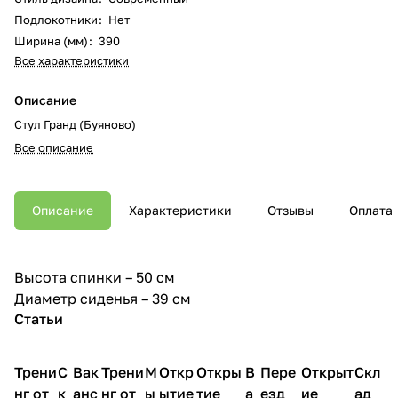
Подлокотники
:
Нет
Ширина (мм)
:
390
Все характеристики
Описание
Стул Гранд (Буяново)
Все описание
Описание
Характеристики
Отзывы
Оплата
Высота спинки – 50 см
Диаметр сиденья – 39 см
Статьи
Трени
С
Вак
Трени
М
Откр
Откры
В
Пере
Открыт
Скл
нг от
к
анс
нг от
ы
ытие
тие
а
езд
ие
ад