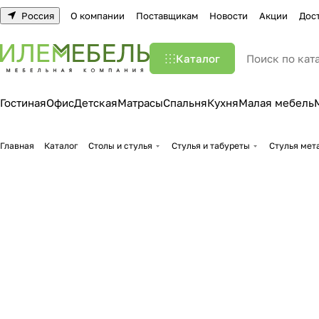
Россия
О компании
Поставщикам
Новости
Акции
Дос
Каталог
Гостиная
Офис
Детская
Матрасы
Спальня
Кухня
Малая мебель
Главная
Каталог
Столы и стулья
Стулья и табуреты
Стулья мет