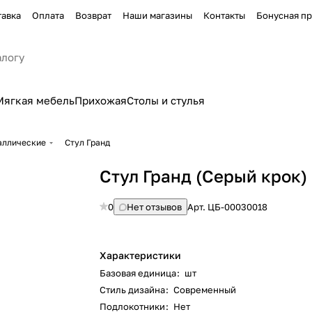
тавка
Оплата
Возврат
Наши магазины
Контакты
Бонусная п
Мягкая мебель
Прихожая
Столы и стулья
аллические
Стул Гранд
Стул Гранд (Серый крок)
0
Нет отзывов
Арт.
ЦБ-00030018
Характеристики
Базовая единица
:
шт
Стиль дизайна
:
Современный
Подлокотники
:
Нет