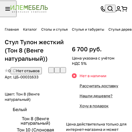
Главная
Каталог
Столы и стулья
Стулья и табуреты
Стулья дере
Стул Тулон жесткий
6 700 руб.
(Тон 8 (Венге
натуральный))
Цена указана с учётом
НДС 5%
0
Нет отзывов
Нет в наличии
Арт.
ЦБ-00031633
Рассчитать доставку
Цвет:
Тон 8 (Венге
Нашли дешевле?
натуральный)
Хочу в подарок
Белый
Тон 8 (Венге
натуральный)
Цена действительна только для
Тон 10 (Слоновая
интернет-магазина и может