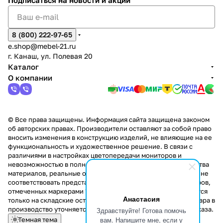
Подписаться
на новости и акции
8 (800) 222-97-65
e.shop@mebel-21.ru
г. Канаш, ул. Полевая 20
Каталог
О компании
© Все права защищены. Информация сайта защищена законом
об авторских правах. Производители оставляют за собой право
вносить изменения в конструкцию изделий, не влияющие на ее
функциональность и художественное решение. В связи с
различиями в настройках цветопередачи мониторов и
невозможностью в полной мере передать некоторые свойства
материалов, реальные оттенки и текстуры продукции могут не
соответствовать представленным на сайте. Стоимость товаров,
отмеченных маркерами "Скидка!" и "Акция!" распространяется
Анастасия
только на складские остатки. Стоимость заказа данного товара в
производство уточняется у менеджера при оформлении заказа.
Здравствуйте! Готова помочь
вам. Напишите мне, если у
Темная тема