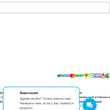
Анастасия
менения в конструкцию изделий, не влияющие на ее
 мере передать некоторые свойства материалов, реальные оттенки и
Здравствуйте! Готова помочь вам.
аспространяется только на складские остатки. Стоимость заказа
Напишите мне, если у вас появятся
вопросы.