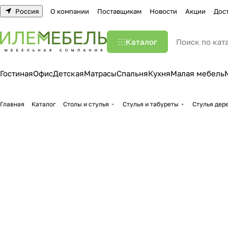
Россия
О компании
Поставщикам
Новости
Акции
Дос
Каталог
Гостиная
Офис
Детская
Матрасы
Спальня
Кухня
Малая мебель
Главная
Каталог
Столы и стулья
Стулья и табуреты
Стулья дер