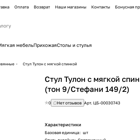
тавка
Оплата
Возврат
Наши магазины
Контакты
Бонусная п
Мягкая мебель
Прихожая
Столы и стулья
евянные
Стул Тулон с мягкой спинкой
Стул Тулон с мягкой спи
(тон 9/Стефани 149/2)
0
Нет отзывов
Арт.
ЦБ-00030743
Характеристики
Базовая единица
:
шт