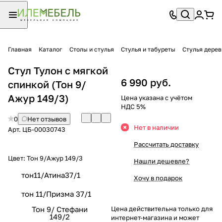
Главная
Каталог
Столы и стулья
Стулья и табуреты
Стулья дере
Стул Тулон с мягкой
6 990 руб.
спинкой (Тон 9/
Ажур 149/3)
Цена указана с учётом
НДС 5%
0
Нет отзывов
Нет в наличии
Арт.
ЦБ-00030743
Рассчитать доставку
Цвет:
Тон 9/Ажур 149/3
Нашли дешевле?
тон11/Атина37/1
Хочу в подарок
тон 11/Призма 37/1
Тон 9/ Стефани
Цена действительна только для
149/2
интернет-магазина и может