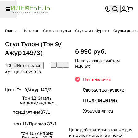
Главная
Каталог
Столы и стулья
Стулья и табуреты
Стулья дере
Стул Тулон (Тон 9/
6 990 руб.
Ажур 149/3)
Цена указана с учётом
0
Нет отзывов
НДС 5%
Арт.
ЦБ-00029928
Нет в наличии
Цвет:
Тон 9/Ажур 149/3
Рассчитать доставку
Тон 12 Эмаль
Нашли дешевле?
черная/андрис
вензель 101-2
Хочу в подарок
тон11/Атина37/1
тон 11/Призма 37/1
Цена действительна только для
тон 10/Андрис
интернет-магазина и может
Вензель 37/2