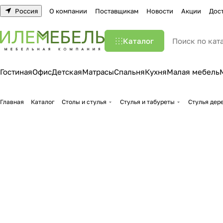
Россия
О компании
Поставщикам
Новости
Акции
Дос
Каталог
Гостиная
Офис
Детская
Матрасы
Спальня
Кухня
Малая мебель
Главная
Каталог
Столы и стулья
Стулья и табуреты
Стулья дер