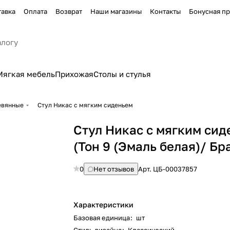
тавка
Оплата
Возврат
Наши магазины
Контакты
Бонусная п
Мягкая мебель
Прихожая
Столы и стулья
евянные
Стул Никас с мягким сиденьем
Стул Никас с мягким си
(Тон 9 (Эмаль белая)/ Бр
0
Нет отзывов
Арт.
ЦБ-00037857
Характеристики
Базовая единица
:
шт