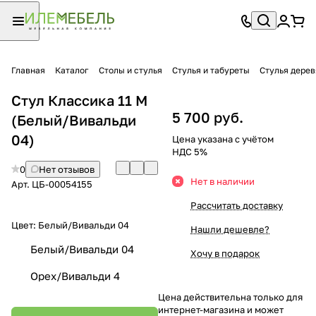
Главная
Каталог
Столы и стулья
Стулья и табуреты
Стулья дере
Стул Классика 11 М
5 700 руб.
(Белый/Вивальди
04)
Цена указана с учётом
НДС 5%
0
Нет отзывов
Нет в наличии
Арт.
ЦБ-00054155
Рассчитать доставку
Цвет:
Белый/Вивальди 04
Нашли дешевле?
Белый/Вивальди 04
Хочу в подарок
Орех/Вивальди 4
Цена действительна только для
интернет-магазина и может