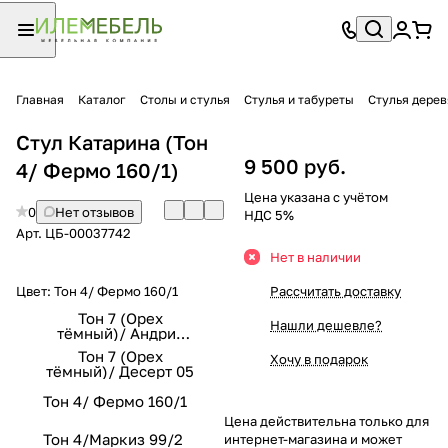
Главная
Каталог
Столы и стулья
Стулья и табуреты
Стулья дере
Стул Катарина (Тон
9 500 руб.
4/ Фермо 160/1)
Цена указана с учётом
0
Нет отзывов
НДС 5%
Арт.
ЦБ-00037742
Нет в наличии
Цвет:
Тон 4/ Фермо 160/1
Рассчитать доставку
Тон 7 (Орех
Нашли дешевле?
тёмный)/ Андрис
Вензель 101-2
Тон 7 (Орех
Хочу в подарок
тёмный)/ Десерт 05
Тон 4/ Фермо 160/1
Цена действительна только для
Тон 4/Маркиз 99/2
интернет-магазина и может