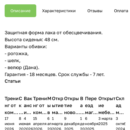
Описание
Характеристики
Отзывы
Оплата
Защитная форма лака от обесцвечивания.
Высота сиденья: 48 см.
Варианты обивки:
- рогожка,
- шелк,
- велюр (Дана).
Гарантия - 18 месяцев. Срок службы - 7 лет.
Статьи
Трени
С
Вак
Трени
М
Откр
Откры
В
Пере
Открыт
Скл
нг от
к
анс
нг от
ы
ытие
тие
а
езд
ие
ад
комп
и
ия в
комп
в
мага
новог
к
магаз
мебель
меб
17
8
4
15
6
1
9
1
6
3 марта
3
ании
д
Чеб
ании
М
зина
о
а
ина в
ного
ели
июня
июня
мая
апреля
апреля
марта
декабря
декабря
ноября
2025
октябр
Мело
к
окс
Мело
А
в
магаз
н
г.
салона
пер
2026
2026
2026
2026
2026
2026
2025
2025
2025
2024