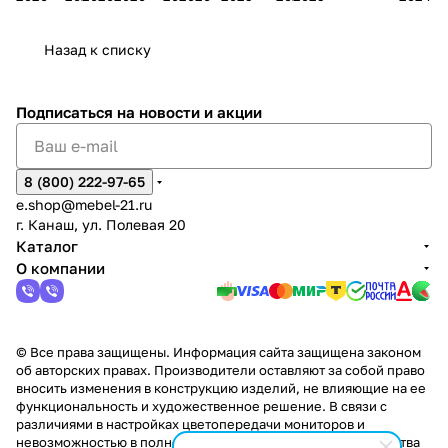
дия
и
ара
дия
Х
Алат
ина в
с
Чебо
в
еех
Сна
-1
х
Сна
ыре
с.
и
ксар
Чебокс
ал
Назад к списку
2
Яльчи
и
ы
арах
%
ки
Подписаться
на новости и акции
8 (800) 222-97-65
e.shop@mebel-21.ru
г. Канаш, ул. Полевая 20
Каталог
О компании
© Все права защищены. Информация сайта защищена законом
об авторских правах. Производители оставляют за собой право
вносить изменения в конструкцию изделий, не влияющие на ее
функциональность и художественное решение. В связи с
различиями в настройках цветопередачи мониторов и
невозможностью в полной мере передать некоторые свойства