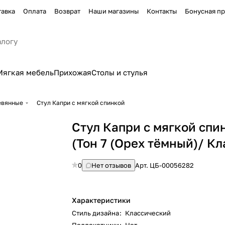
тавка
Оплата
Возврат
Наши магазины
Контакты
Бонусная п
Мягкая мебель
Прихожая
Столы и стулья
евянные
Стул Капри с мягкой спинкой
Стул Капри с мягкой спи
(Тон 7 (Орех тёмный)/ Кл
0
Нет отзывов
Арт.
ЦБ-00056282
Характеристики
Стиль дизайна
:
Классический