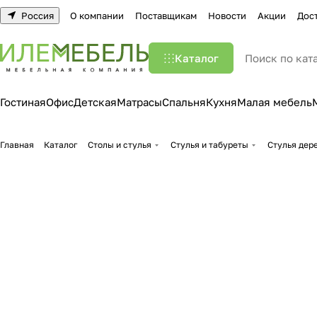
Россия
О компании
Поставщикам
Новости
Акции
Дос
Каталог
Гостиная
Офис
Детская
Матрасы
Спальня
Кухня
Малая мебель
Главная
Каталог
Столы и стулья
Стулья и табуреты
Стулья дер