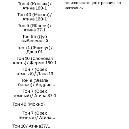
отличаться от цен в розничных
Тон 4 (Коньяк)/
Атина 160-1
магазинах
Тон 40 (Мокко)/
Атина 160-1
Тон 5 (Яблоня)/
Атина 37-1
Тон 55 (Дуб
выбеленный
премиум)/ Стефани
Тон 71 (Жемчуг)/
149-2
Дана 01
Тон 10 (Слоновая
кость)/ Фермо 160-1
Тон 7 (Орех
тёмный)/ Дана 13
Тон 9 (Эмаль
белая)/ Андрис
Вензель 160 беж
Тон 7 (Орех
тёмный)/ Атина 37-1
Тон 40 (Мокко)
Тон 7 (Орех
тёмный)/ Атина
160/1
Тон 10/ Атина37/1