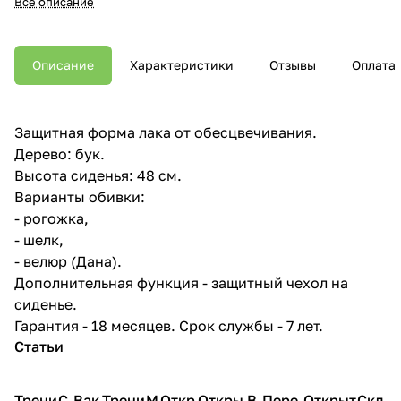
Все описание
Описание
Характеристики
Отзывы
Оплата
Защитная форма лака от обесцвечивания.
Дерево: бук.
Высота сиденья: 48 см.
Варианты обивки:
- рогожка,
- шелк,
- велюр (Дана).
Дополнительная функция - защитный чехол на
сиденье.
Гарантия - 18 месяцев. Срок службы - 7 лет.
Статьи
Трени
С
Вак
Трени
М
Откр
Откры
В
Пере
Открыт
Скл