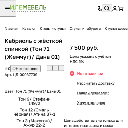
Главная
Каталог
Столы и стулья
Стулья и табуреты
Стулья дере
Кабриоль с жёсткой
7 500 руб.
спинкой (Тон 71
(Жемчуг)/ Дана 01)
Цена указана с учётом
НДС 5%
0
Нет отзывов
Нет в наличии
Арт.
ЦБ-00037739
Рассчитать доставку
Цвет:
Тон 71 (Жемчуг)/ Дана 01
Нашли дешевле?
Тон 9/ Стефани
Хочу в подарок
149/2
Тон 12 (Эмаль
чёрная)/ Атина 37-1
Тон 3 (Махагон)/
Цена действительна только для
Ажур 22-2
интернет-магазина и может