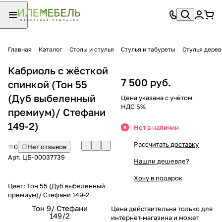
Главная
Каталог
Столы и стулья
Стулья и табуреты
Стулья дере
Кабриоль с жёсткой
7 500 руб.
спинкой (Тон 55
(Дуб выбеленный
Цена указана с учётом
НДС 5%
премиум)/ Стефани
149-2)
Нет в наличии
Рассчитать доставку
0
Нет отзывов
Арт.
ЦБ-00037739
Нашли дешевле?
Хочу в подарок
Цвет:
Тон 55 (Дуб выбеленный
премиум)/ Стефани 149-2
Тон 9/ Стефани
Цена действительна только для
149/2
интернет-магазина и может