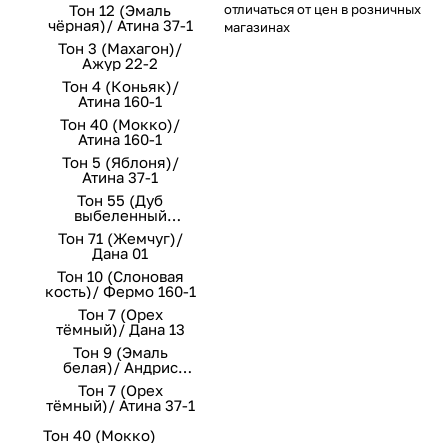
Тон 12 (Эмаль
отличаться от цен в розничных
чёрная)/ Атина 37-1
магазинах
Тон 3 (Махагон)/
Ажур 22-2
Тон 4 (Коньяк)/
Атина 160-1
Тон 40 (Мокко)/
Атина 160-1
Тон 5 (Яблоня)/
Атина 37-1
Тон 55 (Дуб
выбеленный
премиум)/ Стефани
Тон 71 (Жемчуг)/
149-2
Дана 01
Тон 10 (Слоновая
кость)/ Фермо 160-1
Тон 7 (Орех
тёмный)/ Дана 13
Тон 9 (Эмаль
белая)/ Андрис
Вензель 160 беж
Тон 7 (Орех
тёмный)/ Атина 37-1
Тон 40 (Мокко)