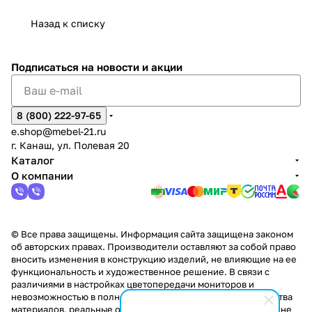
Сна
-1
х
Сна
ыре
с.
и
ксар
Чебокс
ал
Назад к списку
2
Яльчи
и
ы
арах
%
ки
Подписаться
на новости и акции
8 (800) 222-97-65
e.shop@mebel-21.ru
г. Канаш, ул. Полевая 20
Каталог
О компании
© Все права защищены. Информация сайта защищена законом
об авторских правах. Производители оставляют за собой право
вносить изменения в конструкцию изделий, не влияющие на ее
функциональность и художественное решение. В связи с
различиями в настройках цветопередачи мониторов и
невозможностью в полной мере передать некоторые свойства
материалов, реальные оттенки и текстуры продукции могут не