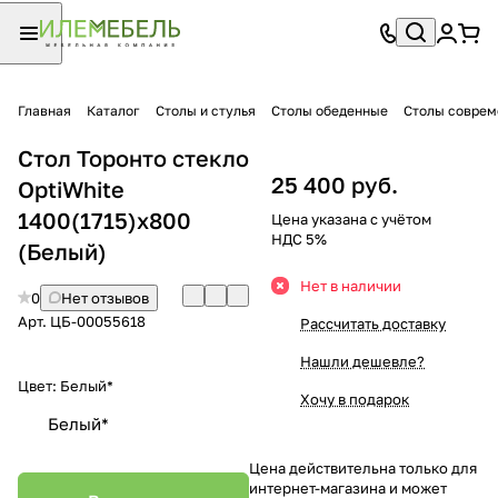
Главная
Каталог
Столы и стулья
Столы обеденные
Столы совре
Стол Торонто стекло
25 400 руб.
OptiWhite
1400(1715)х800
Цена указана с учётом
НДС 5%
(Белый)
Нет в наличии
0
Нет отзывов
Арт.
ЦБ-00055618
Рассчитать доставку
Нашли дешевле?
Цвет:
Белый*
Хочу в подарок
Белый*
Цена действительна только для
интернет-магазина и может