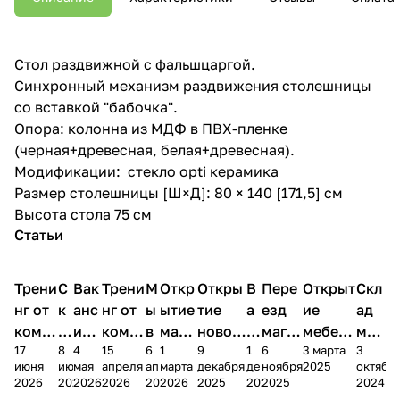
Стол раздвижной с фальшцаргой.
Синхронный механизм раздвижения столешницы
со вставкой "бабочка".
Опора: колонна из МДФ в ПВХ-пленке
(черная+древесная, белая+древесная).
Модификации: стекло opti керамика
Размер столешницы [Ш×Д]: 80 × 140 [171,5] см
Высота стола 75 см
Статьи
Трени
С
Вак
Трени
М
Откр
Откры
В
Пере
Открыт
Скл
нг от
к
анс
нг от
ы
ытие
тие
а
езд
ие
ад
комп
и
ия в
комп
в
мага
новог
к
магаз
мебель
меб
17
8
4
15
6
1
9
1
6
3 марта
3
ании
д
Чеб
ании
М
зина
о
а
ина в
ного
ели
июня
июня
мая
апреля
апреля
марта
декабря
декабря
ноября
2025
октябр
Мело
к
окс
Мело
А
в
магаз
н
г.
салона
пер
2026
2026
2026
2026
2026
2026
2025
2025
2025
2024
дия
и
ара
дия
Х
Алат
ина в
с
Чебо
в
еех