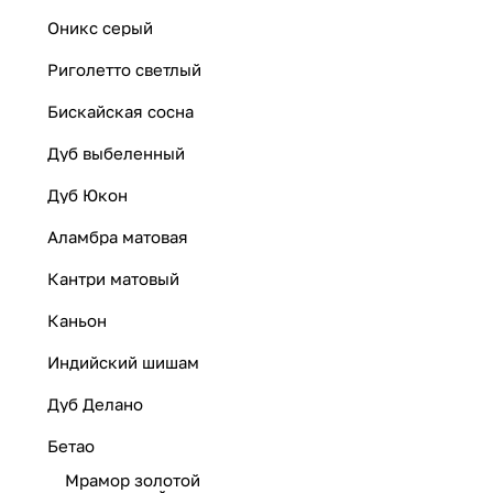
Оникс серый
Риголетто светлый
Бискайская сосна
Дуб выбеленный
Дуб Юкон
Аламбра матовая
Кантри матовый
Каньон
Индийский шишам
Дуб Делано
Бетао
Мрамор золотой