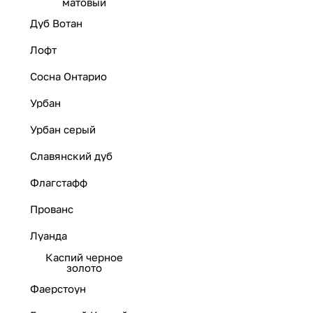
матовый
Дуб Вотан
Лофт
Сосна Онтарио
Урбан
Урбан серый
Славянский дуб
Флагстафф
Прованс
Луанда
Каспий черное
золото
Фаерстоун