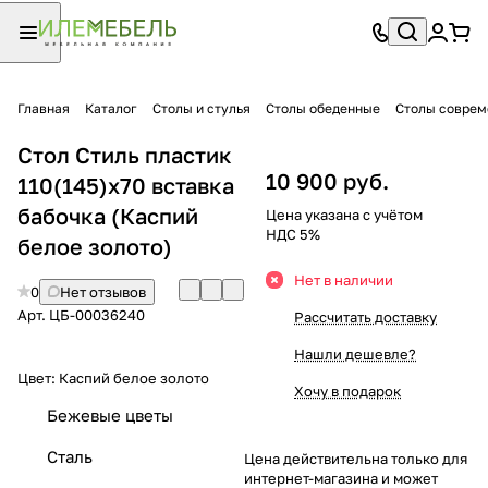
Главная
Каталог
Столы и стулья
Столы обеденные
Столы совре
Стол Стиль пластик
10 900 руб.
110(145)х70 вставка
бабочка (Каспий
Цена указана с учётом
НДС 5%
белое золото)
Нет в наличии
0
Нет отзывов
Арт.
ЦБ-00036240
Рассчитать доставку
Нашли дешевле?
Цвет:
Каспий белое золото
Хочу в подарок
Бежевые цветы
Сталь
Цена действительна только для
интернет-магазина и может