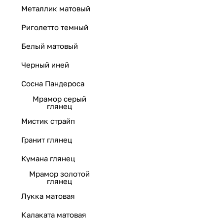
Металлик матовый
Риголетто темный
Белый матовый
Черный иней
Сосна Пандероса
Мрамор серый
глянец
Мистик страйп
Гранит глянец
Кумана глянец
Мрамор золотой
глянец
Лукка матовая
Калаката матовая