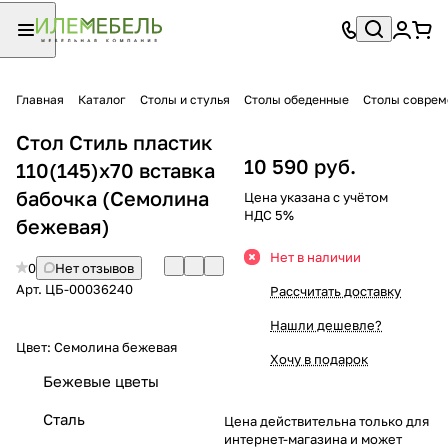
Главная
Каталог
Столы и стулья
Столы обеденные
Столы совре
Стол Стиль пластик
10 590 руб.
110(145)х70 вставка
бабочка (Семолина
Цена указана с учётом
НДС 5%
бежевая)
Нет в наличии
0
Нет отзывов
Арт.
ЦБ-00036240
Рассчитать доставку
Нашли дешевле?
Цвет:
Семолина бежевая
Хочу в подарок
Бежевые цветы
Сталь
Цена действительна только для
интернет-магазина и может