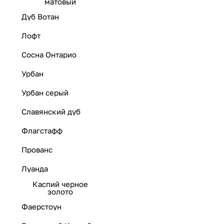
матовый
Дуб Вотан
Лофт
Сосна Онтарио
Урбан
Урбан серый
Славянский дуб
Флагстафф
Прованс
Луанда
Каспий черное
золото
Фаерстоун