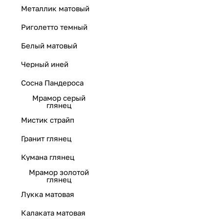
Металлик матовый
Риголетто темный
Белый матовый
Черный иней
Сосна Пандероса
Мрамор серый
глянец
Мистик страйп
Гранит глянец
Кумана глянец
Мрамор золотой
глянец
Лукка матовая
Калаката матовая