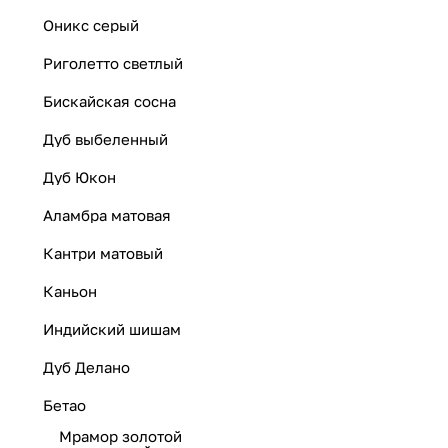
Оникс серый
Риголетто светлый
Бискайская сосна
Дуб выбеленный
Дуб Юкон
Аламбра матовая
Кантри матовый
Каньон
Индийский шишам
Дуб Делано
Бетао
Мрамор золотой