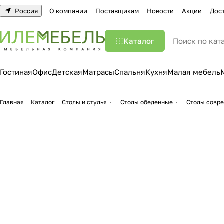
Россия
О компании
Поставщикам
Новости
Акции
Дос
Каталог
Гостиная
Офис
Детская
Матрасы
Спальня
Кухня
Малая мебель
Главная
Каталог
Столы и стулья
Столы обеденные
Столы совр