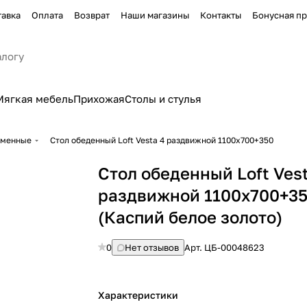
тавка
Оплата
Возврат
Наши магазины
Контакты
Бонусная п
Мягкая мебель
Прихожая
Столы и стулья
еменные
Стол обеденный Loft Vesta 4 раздвижной 1100х700+350
Стол обеденный Loft Ves
раздвижной 1100х700+3
(Каспий белое золото)
0
Нет отзывов
Арт.
ЦБ-00048623
Характеристики