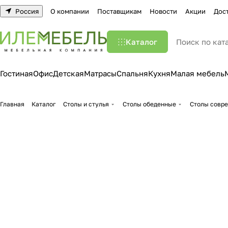
Россия
О компании
Поставщикам
Новости
Акции
Дос
Каталог
Гостиная
Офис
Детская
Матрасы
Спальня
Кухня
Малая мебель
Главная
Каталог
Столы и стулья
Столы обеденные
Столы совр