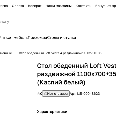
тавка
Оплата
Возврат
Наши магазины
Контакты
Бонусная п
Мягкая мебель
Прихожая
Столы и стулья
еменные
Стол обеденный Loft Vesta 4 раздвижной 1100х700+350
Стол обеденный Loft Ves
раздвижной 1100х700+3
(Каспий белый)
0
Нет отзывов
Арт.
ЦБ-00048623
Характеристики