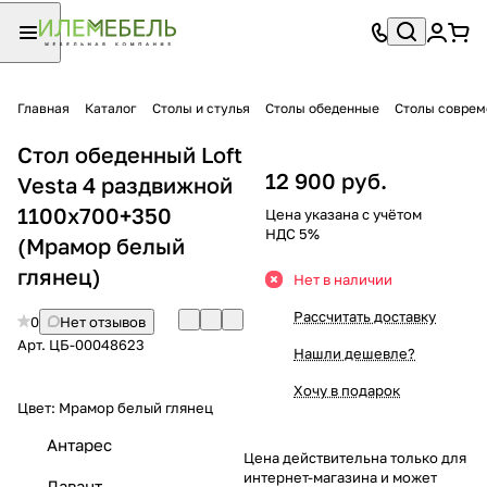
Главная
Каталог
Столы и стулья
Столы обеденные
Столы совре
Стол обеденный Loft
12 900 руб.
Vesta 4 раздвижной
1100х700+350
Цена указана с учётом
НДС 5%
(Мрамор белый
глянец)
Нет в наличии
Рассчитать доставку
0
Нет отзывов
Арт.
ЦБ-00048623
Нашли дешевле?
Хочу в подарок
Цвет:
Мрамор белый глянец
Антарес
Цена действительна только для
интернет-магазина и может
Лавант