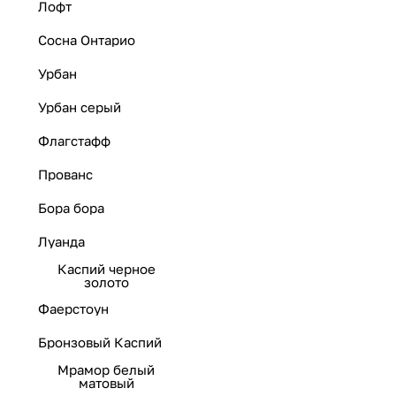
Лофт
Сосна Онтарио
Урбан
Урбан серый
Флагстафф
Прованс
Бора бора
Луанда
Каспий черное
золото
Фаерстоун
Бронзовый Каспий
Мрамор белый
матовый