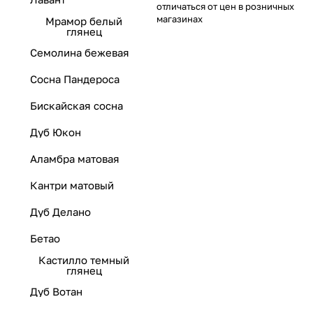
отличаться от цен в розничных
магазинах
Мрамор белый
глянец
Семолина бежевая
Сосна Пандероса
Бискайская сосна
Дуб Юкон
Аламбра матовая
Кантри матовый
Дуб Делано
Бетао
Кастилло темный
глянец
Дуб Вотан