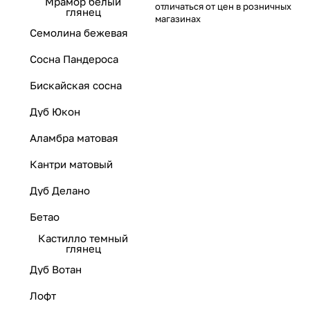
Мрамор белый
отличаться от цен в розничных
глянец
магазинах
Семолина бежевая
Сосна Пандероса
Бискайская сосна
Дуб Юкон
Аламбра матовая
Кантри матовый
Дуб Делано
Бетао
Кастилло темный
глянец
Дуб Вотан
Лофт