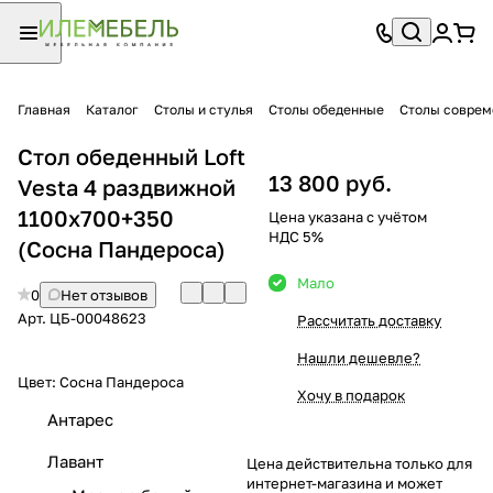
Главная
Каталог
Столы и стулья
Столы обеденные
Столы совре
Стол обеденный Loft
13 800 руб.
Vesta 4 раздвижной
1100х700+350
Цена указана с учётом
НДС 5%
(Сосна Пандероса)
Мало
0
Нет отзывов
Арт.
ЦБ-00048623
Рассчитать доставку
Нашли дешевле?
Цвет:
Сосна Пандероса
Хочу в подарок
Антарес
Лавант
Цена действительна только для
интернет-магазина и может