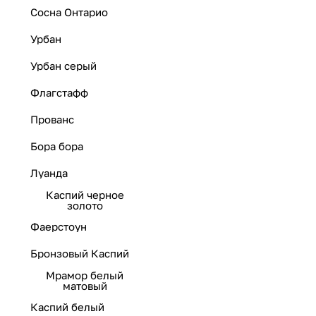
Сосна Онтарио
Урбан
Урбан серый
Флагстафф
Прованс
Бора бора
Луанда
Каспий черное
золото
Фаерстоун
Бронзовый Каспий
Мрамор белый
матовый
Каспий белый